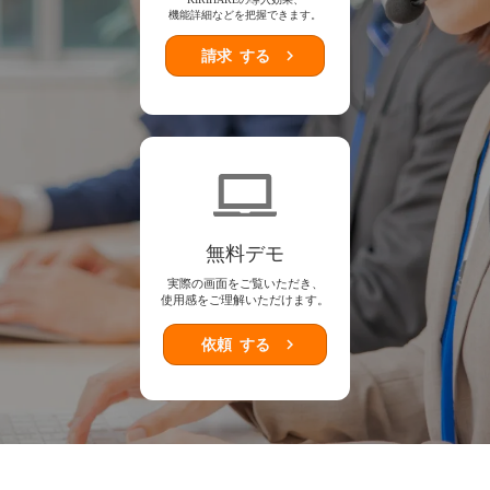
機能詳細などを把握できます。
keyboard_arrow_right
請求
する
無料デモ
実際の画面をご覧いただき、
使用感をご理解いただけます。
keyboard_arrow_right
依頼
する